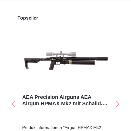
Produktgalerie überspringen
Topseller
in
AEA Precision Airguns AEA
A
Airgun HPMAX Mk2 mit Schalld.,
M
7,5J, 9mm
7
g
Produktinformationen "Airgun HPMAX Mk2
Pr