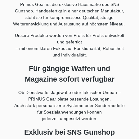
elfernrohr und Montage nicht im
(
Primus Gear ist die exklusive Hausmarke des SNS
n
Lieferumfang.Lieferland:DE only
he
Gunshop. Handgefertigt in einer deutschen Manufaktur,
nd
Produktsicherheitsinformationen:Hersteller:
du
steht sie für kompromisslose Qualität, stetige
AEA Precision Airguns, Jianshan Village ,
Li
Weiterentwicklung und Ausrüstung auf höchstem Niveau.
ng
311255 Puyang Town, CHINA, Web:
Di
www.aeaprecisionairguns.comEU-
Zu
Unsere Produkte werden von Profis für Profis entwickelt
Verantwortlicher: GoGun GmbH, Krablerstr.
h
127, 45326 Essen, GERMANY, E-Mail:
U
und gefertigt
info@gogun.de
g
– mit einem klaren Fokus auf Funktionalität,
Robustheit
Ac
und Individualität.
er
al
Für gängige Waffen und
Dr
(T
Magazine sofort verfügbar
r
Di
so
S
Ob Dienstwaffe, Jagdwaffe oder taktischer Umbau –
zw
PRIMUS Gear bietet passende Lösungen.
h
Auch stark
personalisierte Systeme oder Sondermodelle
K
für Spezialanwendungen können
Fü
jederzeit umgesetzt werden.
ch
S
Pi
Exklusiv bei SNS Gunshop
ge
Vi