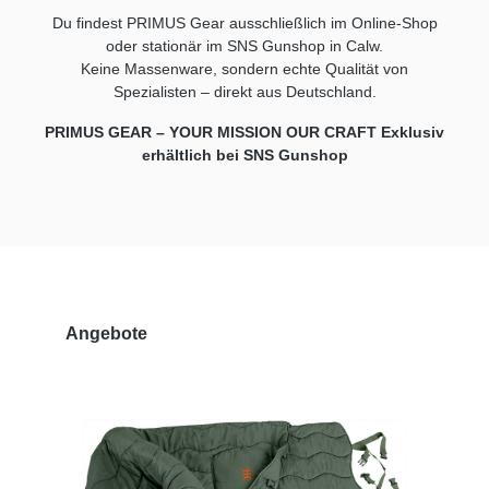
Ru
Du findest PRIMUS Gear ausschließlich im Online-Shop
Sc
oder stationär im SNS Gunshop in Calw.
Versi
Keine Massenware,
sondern echte Qualität von
Pu
Ba
Spezialisten – direkt aus Deutschland.
Ka
we
PRIMUS GEAR – YOUR MISSION OUR CRAFT Exklusiv
be
erhältlich bei SNS Gunshop
U
bi
Dr
Ab
M
Ma
Ha
Li
Pr
Produktgalerie überspringen
Angebote
Pr
un
un
bi