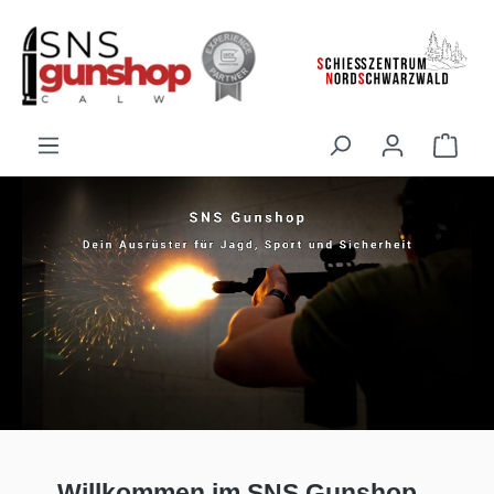
alt springen
Willkommen im SNS Gunshop –