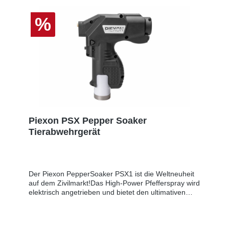
%
Piexon PSX Pepper Soaker
Tierabwehrgerät
Der Piexon PepperSoaker PSX1 ist die Weltneuheit
auf dem Zivilmarkt!Das High-Power Pfefferspray wird
elektrisch angetrieben und bietet den ultimativen
Schutz. Der Reizstoff Oleoresin Capsicum wird in
10%iger Konzentration verwendet, was wesentlich
wirkungsvoller als ein handelsübliches Pfefferspray