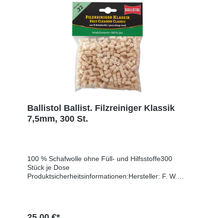
Ballistol Ballist. Filzreiniger Klassik
7,5mm, 300 St.
100 % Schafwolle ohne Füll- und Hilfsstoffe300
Stück je Dose
Produktsicherheitsinformationen:Hersteller: F. W.
Klever GmbH, Hauptstr. 20, 84168 Aham,
GERMANY, E-Mail: info@ballistol.de, Web:
www.ballistol.deEU-Verantwortlicher: F. W. Klever
GmbH, Hauptstr. 20, 84168 Aham, GERMANY, E-
25,00 €*