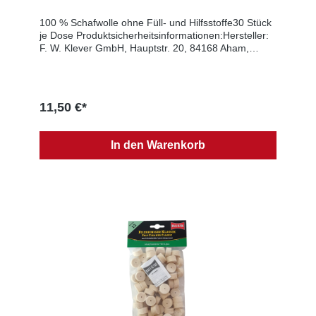
100 % Schafwolle ohne Füll- und Hilfsstoffe30 Stück
je Dose Produktsicherheitsinformationen:Hersteller:
F. W. Klever GmbH, Hauptstr. 20, 84168 Aham,
GERMANY, E-Mail: info@ballistol.de, Web:
www.ballistol.deEU-Verantwortlicher: F. W. Klever
GmbH, Hauptstr. 20, 84168 Aham, GERMANY, E-
Mail: info@ballistol.de, Web: www.ballistol.de
11,50 €*
In den Warenkorb