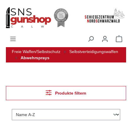
alt springen
Freie Waffen/Selbstschutz
Selbstverteidigungswaffen
Abwehrsprays
Produkte filtern