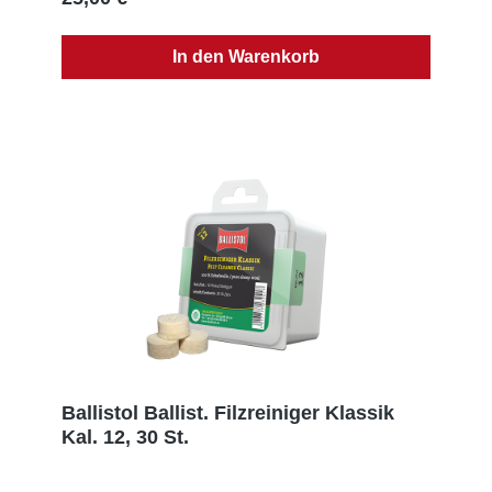
Mail: info@ballistol.de, Web: www.ballistol.de
In den Warenkorb
Ballistol Ballist. Filzreiniger Klassik
Kal. 12, 30 St.