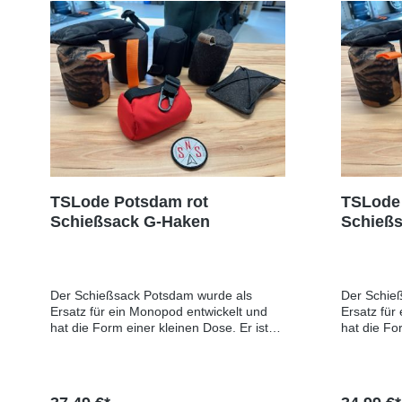
300gLieferzeit: 5-14 Tage
E-Mail: T
Produktsicherheitsinformationen:Herstell
Verantwortl
er: Tactical Souloutions Lode, Gernröder
Lode, Gern
Str. 19, 39116 Magdeburg, GERMANY,
Magdeburg
E-Mail: TSLode@web.deEU-
TSLode@w
Verantwortlicher: Tactical Souloutions
Lode, Gernröder Str. 19, 39116
Magdeburg, GERMANY, E-Mail:
TSLode@web.de
TSLode Potsdam rot
TSLode
Schießsack G-Haken
Schießs
Der Schießsack Potsdam wurde als
Der Schie
Ersatz für ein Monopod entwickelt und
Ersatz für
hat die Form einer kleinen Dose. Er ist
hat die Fo
mit Kunststoffgranulat gefüllt, was ihn
mit Kunstst
sehr gut formbar macht und somit einen
sehr gut f
stabilen Anschlag ermöglicht. Durch
stabilen A
zusammendrücken verändert man die
zusammend