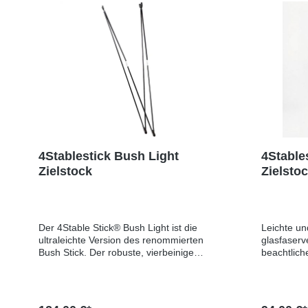
4Stablestick Bush Light
4Stable
Zielstock
Zielsto
Der 4Stable Stick® Bush Light ist die
Leichte un
ultraleichte Version des renommierten
glasfaserv
Bush Stick. Der robuste, vierbeinige
beachtliche
Zielstock ist aus glasfaserverstärktem
Stehendsc
Nylon® gefertigt. Mit seinem geringen
Produktsic
Gewicht von nur 575 g ist er der ideale
er: 4 STAB
Begleiter auf der Jagd. Er bietet eine
Peupliers