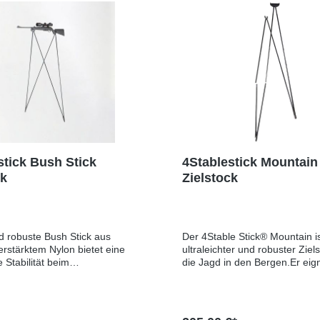
stick Bush Stick
4Stablestick Mountain
ck
Zielstock
d robuste Bush Stick aus
Der 4Stable Stick® Mountain is
erstärktem Nylon bietet eine
ultraleichter und robuster Ziels
 Stabilität beim
die Jagd in den Bergen.Er eign
hießen.
den sitzenden, knienden und 
herheitsinformationen:Herstell
Anschlag sowie für Schüsse in
LE STICKS, Allée des
und unebenem Gelände und bi
 62, 33000 Bordeaux, FRANCE,
enorme Stabilität.Dabei liegt 