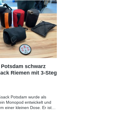
SLode@web.deEU-
E-Mail: TSLode@web.deEU-
icher: Tactical Souloutions
Verantwortlicher: Tactical Soul
röder Str. 19, 39116
Lode, Gernröder Str. 19, 3911
, GERMANY, E-Mail:
Magdeburg, GERMANY, E-Mai
eb.de
TSLode@web.de
 Potsdam schwarz
ack Riemen mit 3-Steg
ßsack Potsdam wurde als
 ein Monopod entwickelt und
rm einer kleinen Dose. Er ist
offgranulat gefüllt, was ihn
ormbar macht und somit einen
nschlag ermöglicht. Durch
rücken verändert man die