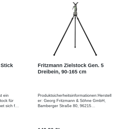
 Stick
Fritzmann Zielstock Gen. 5
Dreibein, 90-165 cm
t ein
Produktsicherheitsinformationen:Herstell
tock für
er: Georg Fritzmann & Söhne GmbH,
et sich für
Bamberger Straße 80, 96215
stehenden
Lichtenfels, GERMANY, E-Mail:
 steilem
info@fritzmann.orgEU-Verantwortlicher:
etet eine
Georg Fritzmann & Söhne GmbH,
die Büchse
Bamberger Straße 80, 96215