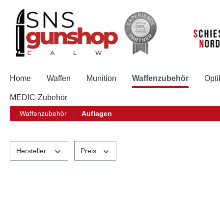
springen
Zur Hauptnavigation springen
Home
Waffen
Munition
Waffenzubehör
Opti
MEDIC-Zubehör
Waffenzubehör
Auflagen
Hersteller
Preis