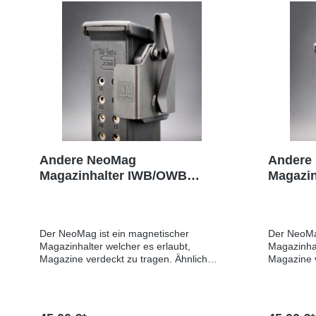
Andere NeoMag
Andere
Magazinhalter IWB/OWB
Magazi
schwarz medium
schwar
Der NeoMag ist ein magnetischer
Der NeoMag
Magazinhalter welcher es erlaubt,
Magazinhal
Magazine verdeckt zu tragen. Ähnlich
Magazine v
wie bei einem Taschenmesser wird
wie bei e
mittels eines Clips das Magazin in der
mittels ei
Hosentasche befestigt. Durch die
Hosentasch
Kombination von Magnet und enger
Kombinati