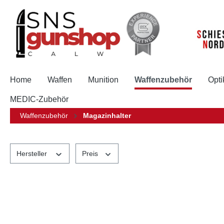
springen
Zur Hauptnavigation springen
Home
Waffen
Munition
Waffenzubehör
Opti
MEDIC-Zubehör
Waffenzubehör
Magazinhalter
Hersteller
Preis