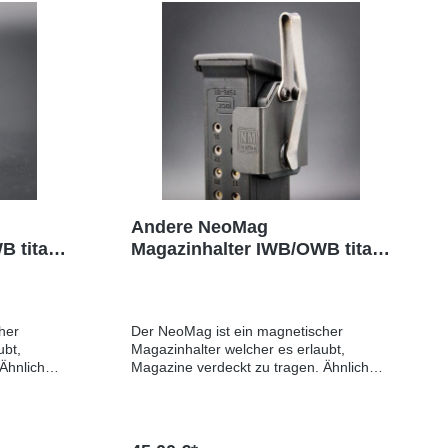
Andere NeoMag
B titan
Magazinhalter IWB/OWB titan
medium extended
her
Der NeoMag ist ein magnetischer
ubt,
Magazinhalter welcher es erlaubt,
Ähnlich
Magazine verdeckt zu tragen. Ähnlich
 wird
wie bei einem Taschenmesser wird
n in der
mittels eines Clips das Magazin in der
die
Hosentasche befestigt. Durch die
enger
Kombination von Magnet und enger