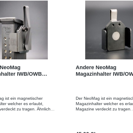
 NeoMag
Andere NeoMag
nhalter IWB/OWB
Magazinhalter IWB/OW
z medium extended
medium
 ist ein magnetischer
Der NeoMag ist ein magnetisc
ter welcher es erlaubt,
Magazinhalter welcher es erla
erdeckt zu tragen. Ähnlich
Magazine verdeckt zu tragen. 
inem Taschenmesser wird
wie bei einem Taschenmesser
nes Clips das Magazin in der
mittels eines Clips das Magazi
e befestigt. Durch die
Hosentasche befestigt. Durch 
on von Magnet und enger
Kombination von Magnet und 