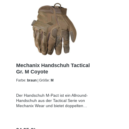
Mechanix Handschuh Tactical
Gr. M Coyote
Farbe:
braun
| Größe:
M
Der Handschuh M-Pact ist ein Allround-
Handschuh aus der Tactical Serie von
Mechanix Wear und bietet doppelten
Schutz für die Hand.Mit den
Gummiauflagen im Knöchelbereich und
den Fingern werden diese Partien
zuverlässig geschützt. Und zum Schutz