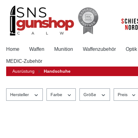
springen
Zur Hauptnavigation springen
Home
Waffen
Munition
Waffenzubehör
Optik
MEDIC-Zubehör
Ausrüstung
Handschuhe
Hersteller
Farbe
Größe
Preis