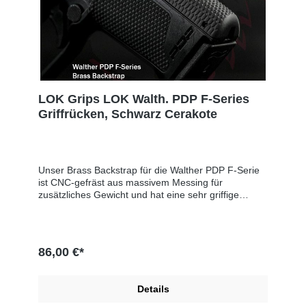
LOK Grips LOK Walth. PDP F-Series
Griffrücken, Schwarz Cerakote
Unser Brass Backstrap für die Walther PDP F-Serie
ist CNC-gefräst aus massivem Messing für
zusätzliches Gewicht und hat eine sehr griffige
hexagonale Textur für erhöhte Leistung und
Stabilität.Passt NICHT für die PDP Full Size oder
PDP Compact.Inklusive Ersatz-Rollpin (3mm x
20mm)Ähnliche Form wie der kleine Walther-
86,00 €*
Griffrücken.
Produktsicherheitsinformationen:Hersteller: LOK
Grips, PO Box 111, 49323 Dorr, UNITED STATES, E-
Details
Mail: sales@lokgrips.comEU-Verantwortlicher: SNS
GmbH, Im Interkom 21, 75365 Calw, GERMANY, E-