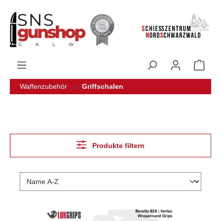
alt springen
Waffenzubehör
Griffschalen
Produkte filtern