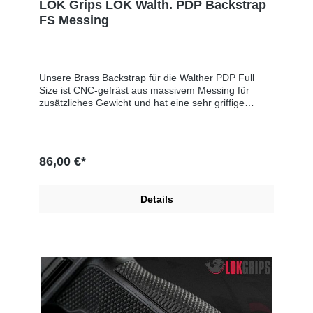
LOK Grips LOK Walth. PDP Backstrap
FS Messing
Unsere Brass Backstrap für die Walther PDP Full
Size ist CNC-gefräst aus massivem Messing für
zusätzliches Gewicht und hat eine sehr griffige
hexagonale Textur für erhöhte Leistung und
Stabilität.Passt NICHT für die PDP F-Serie oder PDP
CompactInklusive Ersatz-Rollpin (3mm x
20mm)Ähnliche Form wie der Walther Medium
86,00 €*
Backstrap
Produktsicherheitsinformationen:Hersteller: LOK
Grips, PO Box 111, 49323 Dorr, UNITED STATES, E-
Details
Mail: sales@lokgrips.comEU-Verantwortlicher: SNS
GmbH, Im Interkom 21, 75365 Calw, GERMANY, E-
Mail: info@sns-cw.de