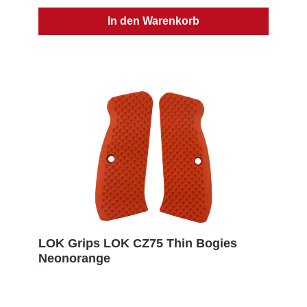
Schrauben oder O-Ringe. Verwenden Sie Ihre
Originalschrauben. Verwenden Sie keine O-Ringe4
In den Warenkorb
mögliche Konfigurationen! Stellen Sie Ihre
Wraparound-Griffe so zusammen, dass sie zu Ihrem
einzigartigen Stil passen. Jeder Mensch ist ein wenig
anders. Manche haben große Hände und brauchen
dicke Handflächen. Andere haben kleinere Hände
und brauchen dünnere Griffe. Und manche mögen
sogar einen asymmetrischen Griff mit einer
Handflächenwölbung auf der einen Seite, um die
Handfläche auszufüllen, und einem dünnen Griff auf
der anderen Seite, um den Abzug besser zu
erreichen. Was auch immer Sie bevorzugen, Sie
haben die Wahl!
Produktsicherheitsinformationen:Hersteller: LOK
Grips, PO Box 111, 49323 Dorr, UNITED STATES, E-
Mail: sales@lokgrips.comEU-Verantwortlicher: SNS
GmbH, Im Interkom 21, 75365 Calw, GERMANY, E-
Mail: info@sns-cw.de
LOK Grips LOK CZ75 Thin Bogies
Neonorange