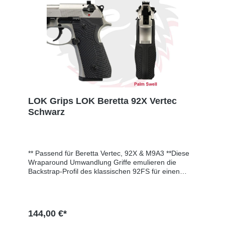
LOK Grips LOK Beretta 92X Vertec
Schwarz
** Passend für Beretta Vertec, 92X & M9A3 **Diese
Wraparound Umwandlung Griffe emulieren die
Backstrap-Profil des klassischen 92FS für einen
ergonomischen Griff.Unsere Veloce Griffe sind eine
Mischung aus Texturen laufen mehrere Richtungen,
um ein Abrutschen zu verhindern und halten Sie auf
Ziel, so dass Sie schnell gehen können! -2-teiliger
144,00 €*
Griff enthält 1 Dübel (1/8" x 3/16")-Enthält keine