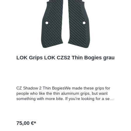
LOK Grips LOK CZS2 Thin Bogies grau
CZ Shadow 2 Thin BogiesWe made these grips for
people who like the thin aluminum grips, but want
something with more bite. If you're looking for a set
of very aggressive grips for your CZ, these are the
grips you want. They have a golf ball dimple pattern
that give the most aggressive texture of all the CZ
grips we offer. These grips are .025'' thicker than the
75,00 €*
thin aluminum grips (not much thicker - we had to
add a little extra material for the heavy texturing on