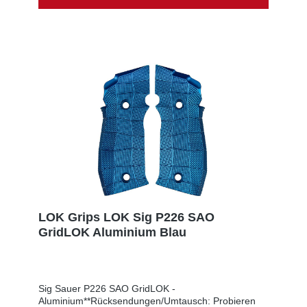
mussten ein wenig zusätzliches Material für die
starke Texturierung auf diesen Griffen
hinzufügen).Wenn Sie auf der Suche nach einem
Satz sehr aggressiver Griffe für Ihre CZ sind, sind
dies die Griffe, die Sie wollen. Sie haben ein Golfball-
Dimple-Muster, die die aggressivste Textur aller CZ
Griffe, die wir anbieten, geben.Inklusive Schrauben
und O-Ringe
Produktsicherheitsinformationen:Hersteller: LOK
Grips, PO Box 111, 49323 Dorr, UNITED STATES, E-
Mail: sales@lokgrips.comEU-Verantwortlicher: SNS
GmbH, Im Interkom 21, 75365 Calw, GERMANY, E-
Mail: info@sns-cw.de
LOK Grips LOK Sig P226 SAO
GridLOK Aluminium Blau
Sig Sauer P226 SAO GridLOK -
Aluminium**Rücksendungen/Umtausch: Probieren