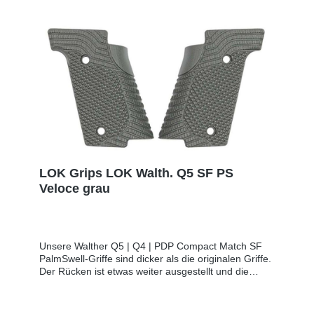
Mail: info@sns-cw.de
LOK Grips LOK Walth. Q5 SF PS
Veloce grau
Unsere Walther Q5 | Q4 | PDP Compact Match SF
PalmSwell-Griffe sind dicker als die originalen Griffe.
Der Rücken ist etwas weiter ausgestellt und die
Seitenflächen nach außen gewölbt um eine perfekte
Kontaktflächefür die Handinnenseiten zu bieten.
Veloce-Textur: Eine Mischung aus Texturen, die in