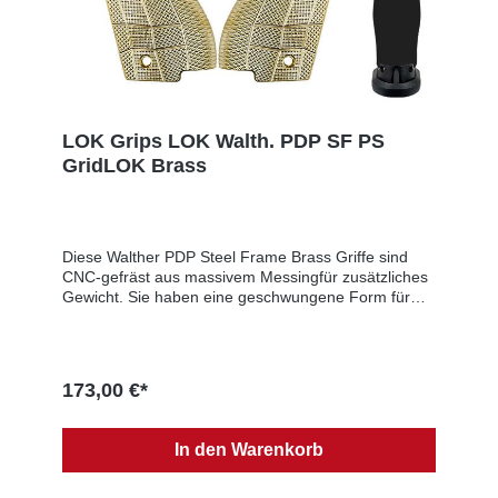
LOK Grips LOK Walth. PDP SF PS
GridLOK Brass
Diese Walther PDP Steel Frame Brass Griffe sind
CNC-gefräst aus massivem Messingfür zusätzliches
Gewicht. Sie haben eine geschwungene Form für
besseren Handkontakt und sind etwas dicker als die
Standardgriffe. (s. Bild)Dies ist ein 2-teiliger Griff. Sie
sind so gefertigt, dass sie mit der serienmäßigen
Hardware funktionieren.Gewicht: ca. 310g
173,00 €*
Produktsicherheitsinformationen:Hersteller: LOK
Grips, PO Box 111, 49323 Dorr, UNITED STATES, E-
Mail: sales@lokgrips.comEU-Verantwortlicher: SNS
In den Warenkorb
GmbH, Im Interkom 21, 75365 Calw, GERMANY, E-
Mail: info@sns-cw.de