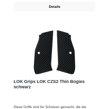
these grips).Total grip weight is 40g Includes screws
Details
& O-rings
Produktsicherheitsinformationen:Hersteller: LOK
Grips, PO Box 111, 49323 Dorr, UNITED STATES, E-
Mail: sales@lokgrips.comEU-Verantwortlicher: SNS
GmbH, Im Interkom 21, 75365 Calw, GERMANY, E-
Mail: info@sns-cw.de
LOK Grips LOK CZS2 Thin Bogies
schwarz
Diese Griffe sind für Schützen gemacht, die die