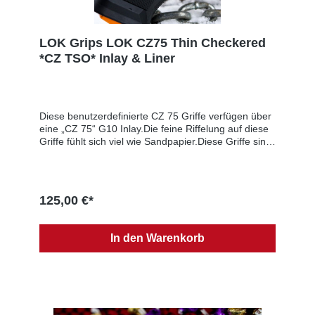
LOK Grips LOK CZ75 Thin Checkered
*CZ TSO* Inlay & Liner
Diese benutzerdefinierte CZ 75 Griffe verfügen über
eine „CZ 75“ G10 Inlay.Die feine Riffelung auf diese
Griffe fühlt sich viel wie Sandpapier.Diese Griffe sind
dünner als die Lager Griffe. Bei den Standardgriffen
beträgt die Gesamtdicke der Waffe über die Griffe
~1,41''. Mit unseren Griffen, misst es 1.120''. Diese
Griffe sind also ca. 0,145'' dünner als die
125,00 €*
Standardgriffe. Diese Griffe haben die gleiche Dicke
wie die dünnen Aluminium-Griffe.Inklusive
Schrauben und O-Ringe
In den Warenkorb
Produktsicherheitsinformationen:Hersteller: LOK
Grips, PO Box 111, 49323 Dorr, UNITED STATES, E-
Mail: sales@lokgrips.comEU-Verantwortlicher: SNS
GmbH, Im Interkom 21, 75365 Calw, GERMANY, E-
Mail: info@sns-cw.de