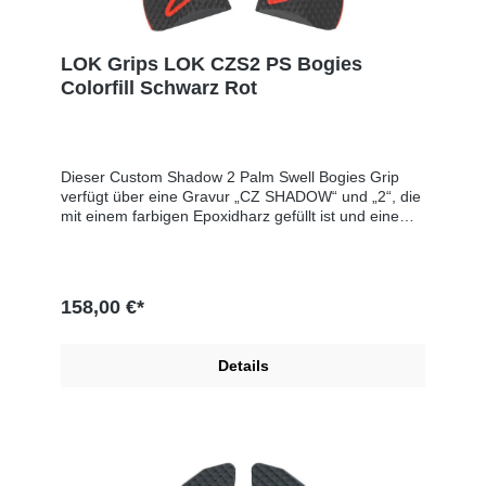
LOK Grips LOK CZS2 PS Bogies
Colorfill Schwarz Rot
Dieser Custom Shadow 2 Palm Swell Bogies Grip
verfügt über eine Gravur „CZ SHADOW“ und „2“, die
mit einem farbigen Epoxidharz gefüllt ist und eine
farbige Einlage enthältUnsere CZ Shadow 2 Palm
Swell Griffe sind an der Oberseite dünn, um den
höheren Griff der Shadow 2 in Richtung der Achse
des Laufes anzupassen. Die Bogies Dimple Textur ist
158,00 €*
sehr aggressiv und funktioniert auch unter den
extremsten Bedingungen.Diese Griffe sind deutlich
dicker als die serienmäßigen Griffe. )
Details
Produktsicherheitsinformationen:Hersteller: LOK
Grips, PO Box 111, 49323 Dorr, UNITED STATES, E-
Mail: sales@lokgrips.comEU-Verantwortlicher: SNS
GmbH, Im Interkom 21, 75365 Calw, GERMANY, E-
Mail: info@sns-cw.de