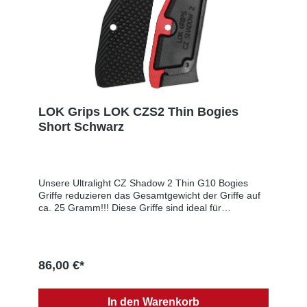
LOK Grips LOK CZS2 Thin Bogies
Short Schwarz
Unsere Ultralight CZ Shadow 2 Thin G10 Bogies
Griffe reduzieren das Gesamtgewicht der Griffe auf
ca. 25 Gramm!!! Diese Griffe sind ideal für
Wettkampfschützen, bei denen das Gewicht streng
kontrolliert wird.Full Size Griffgewichte:LOK Grips
G10 Ultralight CZ 75 Thin Bogies: ca. 25gLOK Grips
G10 Shadow 2 Thin Bogies: 40gLOK Grips G10
86,00 €*
Standard Bogies: 54gLOK Griffe G10 Shadow 2
Palm Swell Drehgestelle: 53gCZ Shadow 2 Dünne
Aluminium Griffe: 58gDiese Griffe sind 0,025'' dicker
In den Warenkorb
als die dünnen Aluminiumgriffe (nicht viel dicker - wir