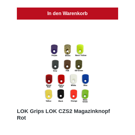
unseren Griffen, misst es 1.120''. Diese Griffe sind
also ca. 0,145'' dünner als die Standardgriffe. Diese
In den Warenkorb
Griffe haben die gleiche Dicke wie die dünnen
Aluminium-Griffe. - Inklusive Schrauben und O-Ringe
Produktsicherheitsinformationen:Hersteller: LOK
Grips, PO Box 111, 49323 Dorr, UNITED STATES, E-
Mail: sales@lokgrips.comEU-Verantwortlicher: SNS
GmbH, Im Interkom 21, 75365 Calw, GERMANY, E-
Mail: info@sns-cw.de
LOK Grips LOK CZS2 Magazinknopf
Rot