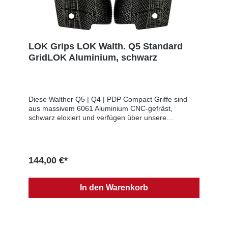
LOK Grips LOK Walth. Q5 Standard
GridLOK Aluminium, schwarz
Diese Walther Q5 | Q4 | PDP Compact Griffe sind
aus massivem 6061 Aluminium CNC-gefräst,
schwarz eloxiert und verfügen über unsere
aggressive GridLOK Textur für erhöhte Leistung und
Stabilität.Sie sind ähnlich geformt wie die
Seriengriffe.Gewicht: ~ 76gDies ist ein 2-teiliger Griff.
Sie sind so gefertigt, dass sie mit der serienmäßigen
144,00 €*
Hardware funktionieren. Enthält 2x Dübel (1/8„ x
3/8“)*Enthält keine Schrauben oder O-Ringe*.
Produktsicherheitsinformationen:Hersteller: LOK
In den Warenkorb
Grips, PO Box 111, 49323 Dorr, UNITED STATES, E-
Mail: sales@lokgrips.comEU-Verantwortlicher: SNS
GmbH, Im Interkom 21, 75365 Calw, GERMANY, E-
Mail: info@sns-cw.de