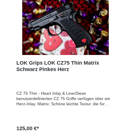
LOK Grips LOK CZ75 Thin Matrix
Schwarz Pinkes Herz
CZ 75 Thin - Heart Inlay & LinerDiese
benutzerdefinierten CZ 75 Griffe verfügen über ein
Herz-Inlay. Matrix: Schöne leichte Textur, die für
verdeckte Trageweise groß ist.Voll Checkered:
Mittlere, flache Textur, die sich wie Sandpapier
anfühlt. Diese Griffe sind dünner als die Standard-
Griffe. Mit den Standardgriffen beträgt die
125,00 €*
Gesamtdicke der Waffe über die Griffe ~1,41''. Mit