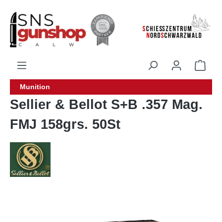
alt springen
Munition
Sellier & Bellot S+B .357 Mag.
FMJ 158grs. 50St
Bildergalerie überspringen