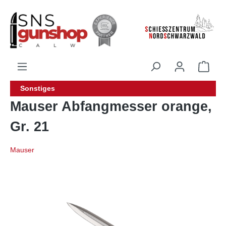
alt springen
Sonstiges
Mauser Abfangmesser orange,
Gr. 21
Mauser
Bildergalerie überspringen