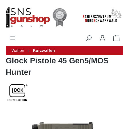
alt springen
Waffen
Kurzwaffen
Glock Pistole 45 Gen5/MOS
Hunter
Bildergalerie überspringen