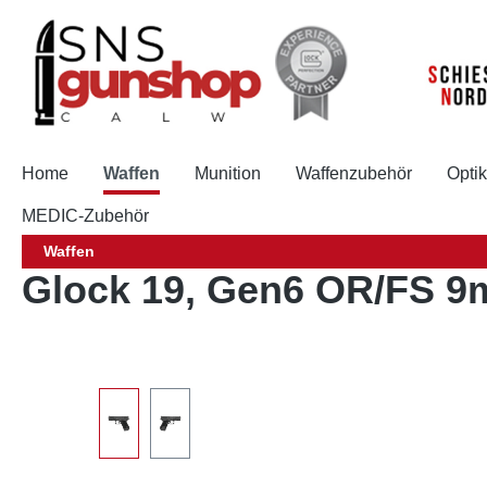
springen
Zur Hauptnavigation springen
Home
Waffen
Munition
Waffenzubehör
Opti
MEDIC-Zubehör
Waffen
Glock 19, Gen6 OR/FS 
Bildergalerie überspringen