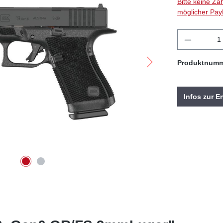
Bitte keine Za
möglicher Pay
Produkt 
Produktnum
Infos zur 