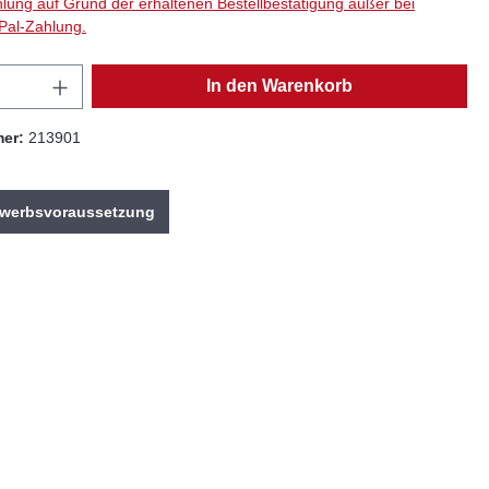
hlung auf Grund der erhaltenen Bestellbestätigung außer bei
Pal-Zahlung.
Anzahl: Gib den gewünschten Wert ein oder
In den Warenkorb
mer:
213901
Erwerbsvoraussetzung