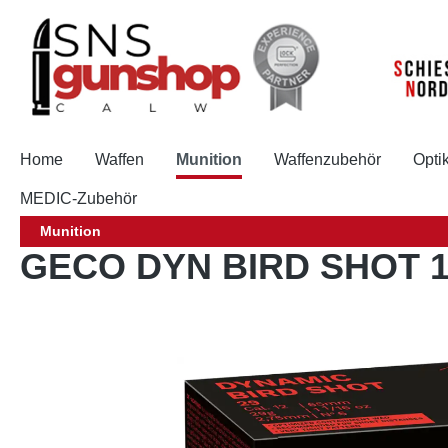
springen
Zur Hauptnavigation springen
Home
Waffen
Munition
Waffenzubehör
Opti
MEDIC-Zubehör
Munition
GECO DYN BIRD SHOT 12
Bildergalerie überspringen