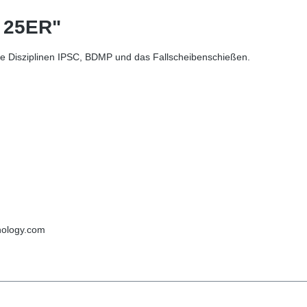
 25ER"
ie Disziplinen IPSC, BDMP und das Fallscheibenschießen.
m
nology.com