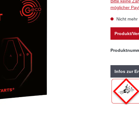
Bitte keine Za
möglicher Pay
Nicht mehr 
Produkt/Ver
Produktnum
Infos zur 